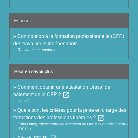
Et aussi
Contribution à la formation professionnelle (CFP)
des travailleurs indépendants
Ressources humaines
Pour en savoir plus
Comment obtenir une attestation Urssaf de
open_in_new
paiement de la CFP ?
Urssaf
Quels sont les critères pour la prise en charge des
open_in_new
formations des professions libérales ?
Fonds interprofessionnel de formation des professionnels libéraux
(FIF PL)