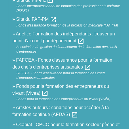
open_in_new
Site du FIF-PL
Fonds interprofessionnel de formation des professionnels libéraux
(FIF PL)
open_in_new
Site du FAF-PM
Fonds d'assurance formation de la profession médicale (FAF PM)
Agefice Formation des indépendants : trouver un
open_in_new
point d'accueil par département
Association de gestion du financement de la formation des chefs
d'entreprises
FAFCEA - Fonds d'assurance pour la formation
open_in_new
des chefs d'entreprises artisanales
FAFCEA - Fonds d'assurance pour la formation des chefs
d'entreprises artisanales
Fonds pour la formation des entrepreneurs du
open_in_new
vivant (Vivéa)
Fonds pour la formation des entrepreneurs du vivant (Vivéa)
Artistes-auteurs : conditions pour accéder à la
open_in_new
formation continue (AFDAS)
Ocapiat - OPCO pour la formation secteur pêche et