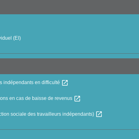
iduel (EI)
open_in_new
s indépendants en difficulté
open_in_new
ions en cas de baisse de revenus
open_in_new
tion sociale des travailleurs indépendants)