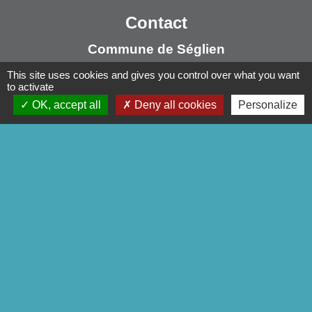
Contact
Commune de Séglien
1 Rue Yves Le Calvé
This site uses cookies and gives you control over what you want
to activate
56160 Séglien - FRANCE
OK, accept all
Deny all cookies
Personalize
+33 2 97 28 00 66
Contact par formulaire
Liens
Pontivy Communauté
Conseil départemental
Région Bretagne
Préfecture du Morbihan