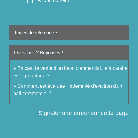
check_box_outline_blank
À tout moment
Textes de référence
Questions ? Réponses !
En cas de vente d'un local commercial, le locataire
est-il prioritaire ?
Comment est évaluée l'indemnité d'éviction d'un
bail commercial ?
Signaler une erreur sur cette page