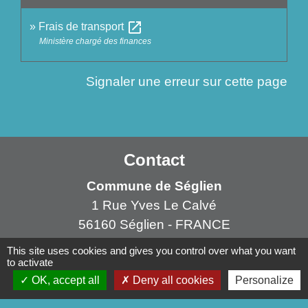
open_in_new
Frais de transport
Ministère chargé des finances
Signaler une erreur sur cette page
Contact
Commune de Séglien
1 Rue Yves Le Calvé
56160 Séglien - FRANCE
+33 2 97 28 00 66
This site uses cookies and gives you control over what you want
to activate
Contact par formulaire
OK, accept all
Deny all cookies
Personalize