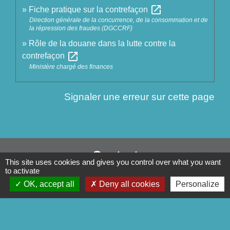
open_in_new
Fiche pratique sur la contrefaçon
Direction générale de la concurrence, de la consommation et de
la répression des fraudes (DGCCRF)
Rôle de la douane dans la lutte contre la
open_in_new
contrefaçon
Ministère chargé des finances
Signaler une erreur sur cette page
Contact
This site uses cookies and gives you control over what you want
to activate
Commune de Séglien
OK, accept all
Deny all cookies
Personalize
1 Rue Yves Le Calvé
56160 Séglien - FRANCE
+33 2 97 28 00 66