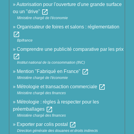
Autorisation pour l'ouverture d'une grande surface
open_in_new
ou un "drive"
Ministère chargé de l'économie
Organisateur de foires et salons : réglementation
open_in_new
Bpifrance
Comprendre une publicité comparative par les prix
open_in_new
Institut national de la consommation (INC)
open_in_new
Mention "Fabriqué en France"
Ministère chargé de l'économie
open_in_new
Métrologie et transaction commerciale
Ministère chargé des finances
Métrologie : règles à respecter pour les
open_in_new
préemballages
Ministère chargé des finances
open_in_new
Exporter par colis postal
Direction générale des douanes et droits indirects