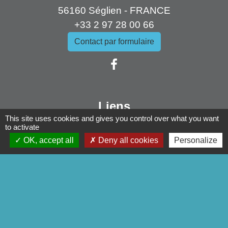
56160 Séglien - FRANCE
+33 2 97 28 00 66
Contact par formulaire
Liens
This site uses cookies and gives you control over what you want
Pontivy Communauté
to activate
Conseil départemental
OK, accept all
Deny all cookies
Personalize
Région Bretagne
Préfecture du Morbihan
Mentions légales
-
Politique de confidentialité
-
Accessibilité
-
Plan du site
-