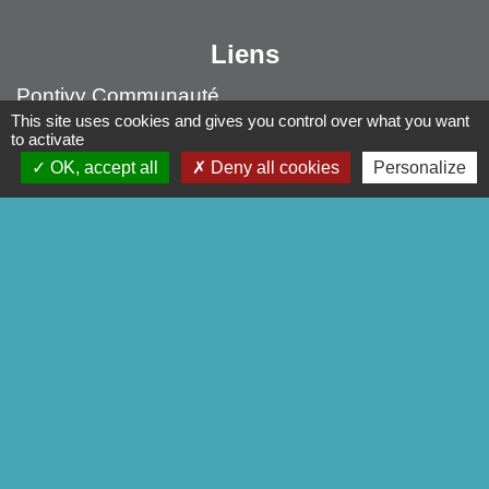
Liens
Pontivy Communauté
This site uses cookies and gives you control over what you want
Conseil départemental
to activate
Région Bretagne
OK, accept all
Deny all cookies
Personalize
Préfecture du Morbihan
Mentions légales
-
Politique de confidentialité
-
Accessibilité
-
Plan du site
-
Gestion des cookies
Site créé en partenariat avec Réseau des Communes