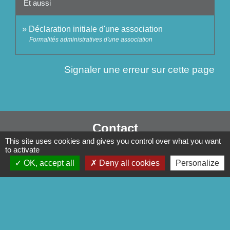
Et aussi
Déclaration initiale d'une association
Formalités administratives d'une association
Signaler une erreur sur cette page
Contact
This site uses cookies and gives you control over what you want
Commune de Séglien
to activate
1 Rue Yves Le Calvé
OK, accept all
Deny all cookies
Personalize
56160 Séglien - FRANCE
+33 2 97 28 00 66
Contact par formulaire