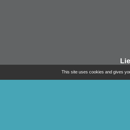
Li
Pontivy Co
This site uses cookies and gives you
Conseil dép
Région Bre
Préfecture 
Mentions légales
-
Poli