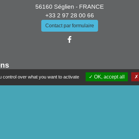
56160 Séglien - FRANCE
+33 2 97 28 00 66
Contact par formulaire
ens
mmunauté
 control over what you want to activate
OK, accept all
artemental
tagne
du Morbihan
tique de confidentialité
-
Accessibilité
-
Plan du site