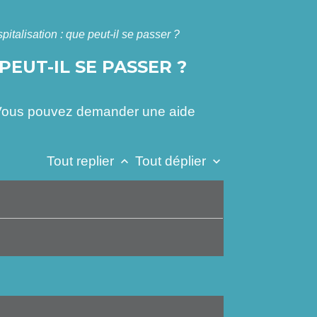
spitalisation : que peut-il se passer ?
PEUT-IL SE PASSER ?
e ? Vous pouvez demander une aide
Tout replier
Tout déplier
keyboard_arrow_up
keyboard_arrow_down