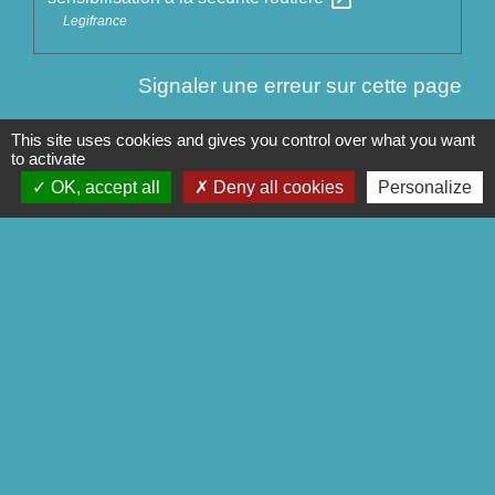
Legifrance
Signaler une erreur sur cette page
This site uses cookies and gives you control over what you want
to activate
OK, accept all
Deny all cookies
Personalize
Contact
Commune de Séglien
1 Rue Yves Le Calvé
56160 Séglien - FRANCE
+33 2 97 28 00 66
Contact par formulaire