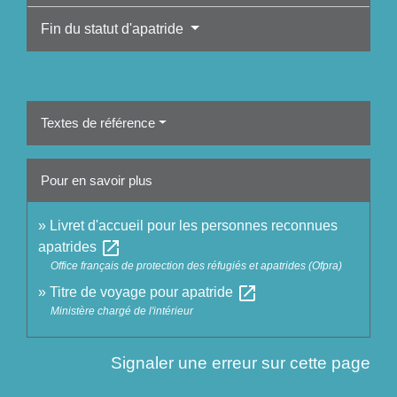
Fin du statut d'apatride
Textes de référence
Pour en savoir plus
Livret d'accueil pour les personnes reconnues
open_in_new
apatrides
Office français de protection des réfugiés et apatrides (Ofpra)
open_in_new
Titre de voyage pour apatride
Ministère chargé de l'intérieur
Signaler une erreur sur cette page