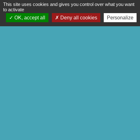
This site uses cookies and gives you control over what you want
to activate
Contact
OK, accept all
Deny all cookies
Personalize
Commune de Séglien
1 Rue Yves Le Calvé
56160 Séglien - FRANCE
+33 2 97 28 00 66
Contact par formulaire
Liens
Pontivy Communauté
Conseil départemental
Région Bretagne