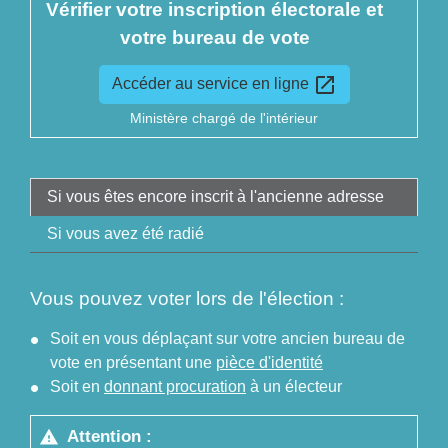
Vérifier votre inscription électorale et
votre bureau de vote
open_in_new
Accéder au service en ligne
Ministère chargé de l'intérieur
Si vous êtes encore inscrit à l'ancienne adresse
Si vous avez été radié
Vous pouvez voter lors de l'élection :
Soit en vous déplaçant sur votre ancien bureau de
vote en présentant une
pièce d'identité
Soit en
donnant procuration
à un électeur
Attention :
warning