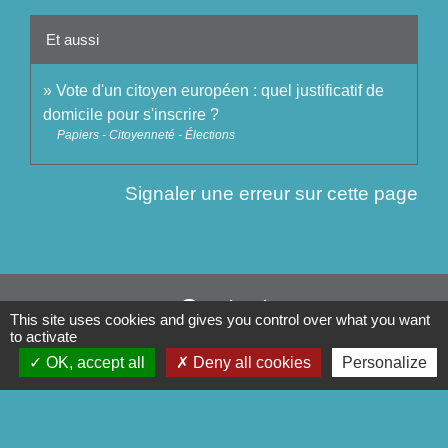
Et aussi
Vote d'un citoyen européen : quel justificatif de
domicile pour s'inscrire ?
Papiers - Citoyenneté - Élections
Signaler une erreur sur cette page
Contact
This site uses cookies and gives you control over what you want
to activate
Commune de Séglien
OK, accept all
Deny all cookies
Personalize
1 Rue Yves Le Calvé
56160 Séglien - FRANCE
+33 2 97 28 00 66